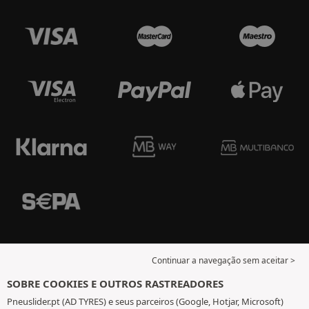
Continuar a navegação sem aceitar >
SOBRE COOKIES E OUTROS RASTREADORES
Pneuslider.pt (AD TYRES) e seus parceiros (Google, Hotjar, Microsoft)