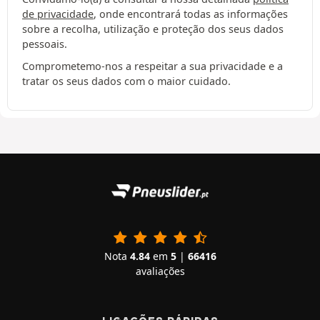
de privacidade
, onde encontrará todas as informações
sobre a recolha, utilização e proteção dos seus dados
pessoais.
Comprometemo-nos a respeitar a sua privacidade e a
tratar os seus dados com o maior cuidado.
Nota
4.84
em
5
|
66416
avaliações