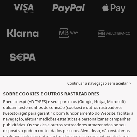
Continuar a navegação sem aceitar >
SOBRE COOKIES E OUTROS RASTREADORES
Pneuslider.pt (AD TYRES) e seus parceiros (Google, Hotjar, Microsoft)
utilizam testemunhos de conexão (cookies) e outros rastreadores
(webstorage) para garantir o bom funcionamento do Website, facilitar a
navegação, efetuar medições estatísticas e personalizar as campanhas
publicitárias. Os cookies e outros rastreadores armazenados no seu
dispositivo podem conter dados pessoais. Além disso, não instalamos
qualquer cookie ou outro rastreador sem o seu consentimento livre e