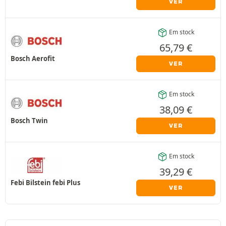
VER
Em stock
65,79
€
Bosch Aerofit
VER
Em stock
38,09
€
Bosch Twin
VER
Em stock
39,29
€
Febi Bilstein febi Plus
VER