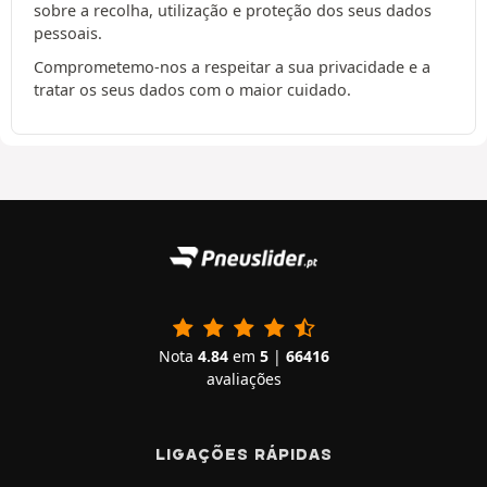
sobre a recolha, utilização e proteção dos seus dados
pessoais.
Comprometemo-nos a respeitar a sua privacidade e a
tratar os seus dados com o maior cuidado.
Nota
4.84
em
5
|
66416
avaliações
LIGAÇÕES RÁPIDAS