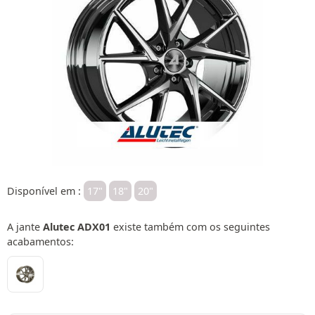
Disponível em :
17"
18"
20"
A jante
Alutec ADX01
existe também com os seguintes
acabamentos: