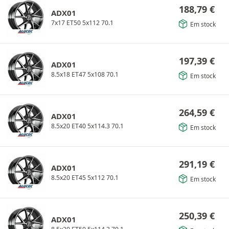
188,79
€
ADX01
7x17 ET50 5x112 70.1
Em stock
197,39
€
ADX01
8.5x18 ET47 5x108 70.1
Em stock
264,59
€
ADX01
8.5x20 ET40 5x114.3 70.1
Em stock
291,19
€
ADX01
8.5x20 ET45 5x112 70.1
Em stock
250,39
€
ADX01