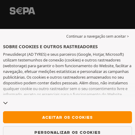
Continuar a navegação sem aceitar >
SOBRE COOKIES E OUTROS RASTREADORES
Pneuslider.pt (AD TYRES) e seus parceiros (Google, Hotjar, Microsoft)
utilizam testemunhos de conexão (cookies) e outros rastreadores
(webstorage) para garantir o bom funcionamento do Website, facilitar a
navegação, efetuar medições estatísticas e personalizar as campanhas
publicitárias. Os cookies e outros rastreadores armazenados no seu
dispositivo podem conter dados pessoais. Além disso, não instalamos
qualquer cookie ou outro rastreador sem o seu consentimento livre e
informado, exceto os essenciais para o funcionamento do Website.
Mantemos a sua escolha durante 6 meses. Pode retirar o seu
consentimento a qualquer momento, ao aceder à
página de cookies e
outros rastreadores
. Pode optar por continuar a navegar sem aceitar a
instalação de cookies ou outros rastreadores. A recusa não prejudica o
ACEITAR OS COOKIES
acesso aos serviços AD TYRES. Para obter mais informações, consulte
a
página de cookies e outros rastreadores
.
PERSONALIZAR OS COOKIES