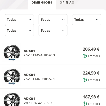
DIMENSÕES
OPINIÃO
206,49
€
ADX01
7.5x18 ET45 4x100 63.3
Em stock
224,59
€
ADX01
7.5x18 ET46 5x100 57.1
Em stock
187,98
€
ADX01
7x17 ET32 4x108 65.1
Em stock