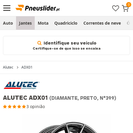
Auto
Jantes
Mota
Quadriciclo
Correntes de neve
Ól
Identifique seu veículo
Certifique-se de que isso se encaixa
Alutec
ADX01
ALUTEC ADX01
(DIAMANTE, PRETO, N°399)
3 opinião