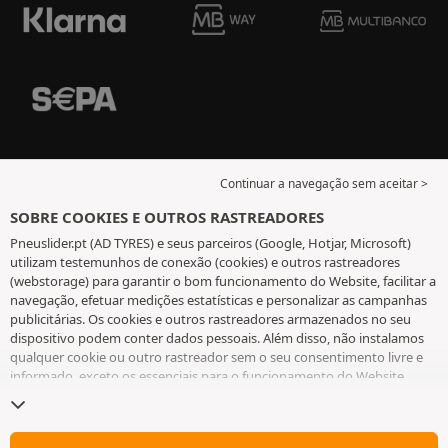
Continuar a navegação sem aceitar >
SOBRE COOKIES E OUTROS RASTREADORES
Pneuslider.pt (AD TYRES) e seus parceiros (Google, Hotjar, Microsoft)
utilizam testemunhos de conexão (cookies) e outros rastreadores
(webstorage) para garantir o bom funcionamento do Website, facilitar a
navegação, efetuar medições estatísticas e personalizar as campanhas
publicitárias. Os cookies e outros rastreadores armazenados no seu
dispositivo podem conter dados pessoais. Além disso, não instalamos
qualquer cookie ou outro rastreador sem o seu consentimento livre e
informado, exceto os essenciais para o funcionamento do Website.
Mantemos a sua escolha durante 6 meses. Pode retirar o seu
consentimento a qualquer momento, ao aceder à
página de cookies e
outros rastreadores
. Pode optar por continuar a navegar sem aceitar a