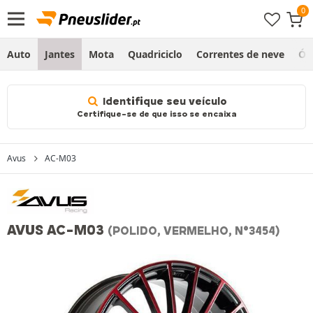
Auto
Jantes
Mota
Quadriciclo
Correntes de neve
Ól
Identifique seu veículo
Certifique-se de que isso se encaixa
Avus
AC-M03
AVUS AC-M03
(POLIDO, VERMELHO, N°3454)