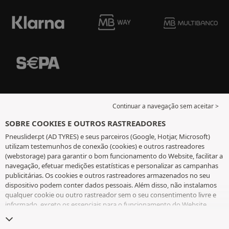
Continuar a navegação sem aceitar >
SOBRE COOKIES E OUTROS RASTREADORES
Pneuslider.pt (AD TYRES) e seus parceiros (Google, Hotjar, Microsoft)
utilizam testemunhos de conexão (cookies) e outros rastreadores
(webstorage) para garantir o bom funcionamento do Website, facilitar a
navegação, efetuar medições estatísticas e personalizar as campanhas
publicitárias. Os cookies e outros rastreadores armazenados no seu
dispositivo podem conter dados pessoais. Além disso, não instalamos
qualquer cookie ou outro rastreador sem o seu consentimento livre e
informado, exceto os essenciais para o funcionamento do Website.
Mantemos a sua escolha durante 6 meses. Pode retirar o seu
consentimento a qualquer momento, ao aceder à
página de cookies e