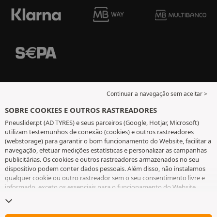
Continuar a navegação sem aceitar >
SOBRE COOKIES E OUTROS RASTREADORES
Pneuslider.pt (AD TYRES) e seus parceiros (Google, Hotjar, Microsoft)
utilizam testemunhos de conexão (cookies) e outros rastreadores
(webstorage) para garantir o bom funcionamento do Website, facilitar a
navegação, efetuar medições estatísticas e personalizar as campanhas
publicitárias. Os cookies e outros rastreadores armazenados no seu
dispositivo podem conter dados pessoais. Além disso, não instalamos
qualquer cookie ou outro rastreador sem o seu consentimento livre e
informado, exceto os essenciais para o funcionamento do Website.
Mantemos a sua escolha durante 6 meses. Pode retirar o seu
consentimento a qualquer momento, ao aceder à
página de cookies e
outros rastreadores
. Pode optar por continuar a navegar sem aceitar a