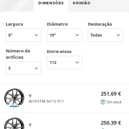
DIMENSÕES
OPINIÃO
Largura
Diâmetro
Deslocação
Número de
Entre-eixos
orifícios
251,69
€
Y
8x19 ET44 5x112 57.1
Em stock
250,39
€
Y