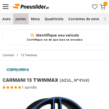
Auto
Jantes
Mota
Quadriciclo
Correntes de neve
Ól
Identifique seu veículo
Certifique-se de que isso se encaixa
Carmani
13 Twinmax
CARMANI 13 TWINMAX
(AZUL, N°4168)
1 opinião