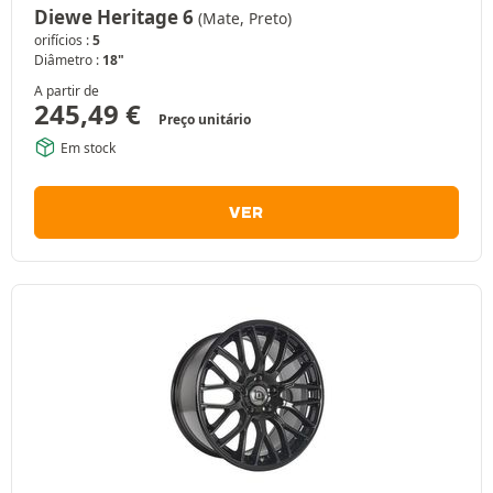
Diewe Heritage 6
(Mate, Preto)
orifícios :
5
Diâmetro :
18"
A partir de
245,49
€
Preço unitário
Em stock
VER