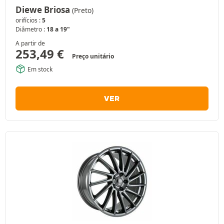
Diewe Briosa
(Preto)
orifícios :
5
Diâmetro :
18 a 19"
A partir de
253,49
€
Preço unitário
Em stock
VER