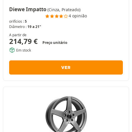
Diewe Impatto
(Cinza, Prateado)
4 opinião
orifícios :
5
Diâmetro :
19 a 21"
A partir de
214,79
€
Preço unitário
Em stock
VER