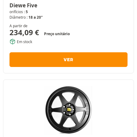
Diewe Five
orifícios :
5
Diâmetro :
18 a 20"
A partir de
234,09
€
Preço unitário
Em stock
VER