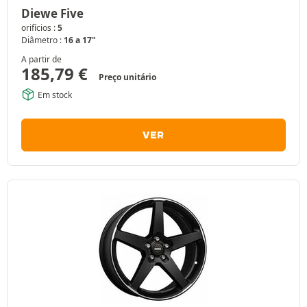
Diewe Five
orifícios :
5
Diâmetro :
16 a 17"
A partir de
185,79
€
Preço unitário
Em stock
VER