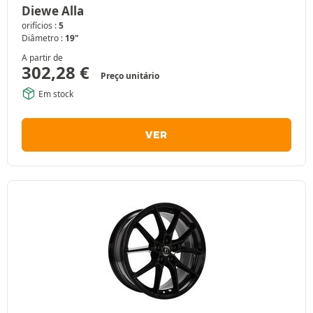
Diewe Alla
orifícios :
5
Diâmetro :
19"
A partir de
302,28
€
Preço unitário
Em stock
VER