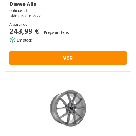
Diewe Alla
orifícios :
5
Diâmetro :
19 a 22"
A partir de
243,99
€
Preço unitário
Em stock
VER