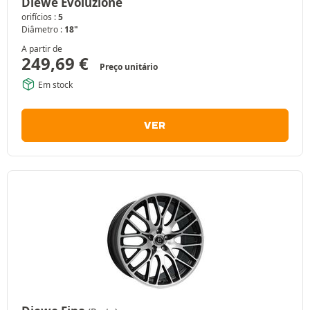
Diewe Evoluzione
orifícios :
5
Diâmetro :
18"
A partir de
249,69
€
Preço unitário
Em stock
VER