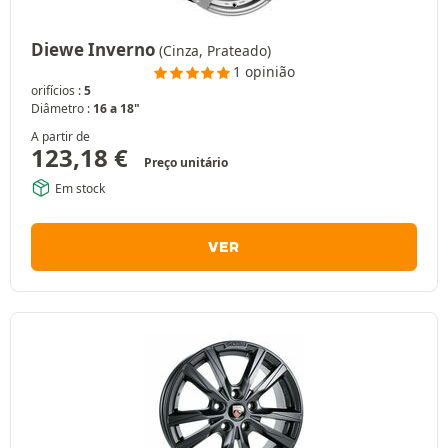
Diewe Inverno
(Cinza, Prateado)
1 opinião
orifícios :
5
Diâmetro :
16 a 18"
A partir de
123,18
€
Preço unitário
Em stock
VER