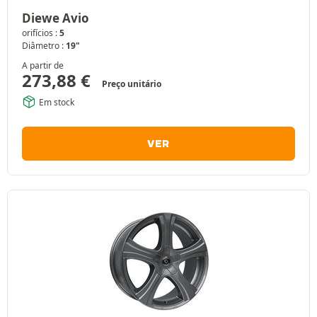
Diewe Avio
orifícios :
5
Diâmetro :
19"
A partir de
273,88
€
Preço unitário
Em stock
VER