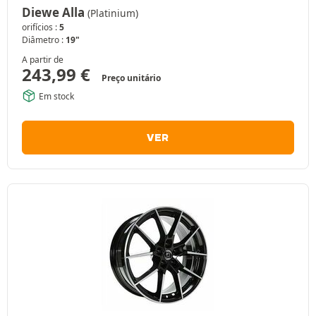
Diewe Alla
(Platinium)
orifícios :
5
Diâmetro :
19"
A partir de
243,99
€
Preço unitário
Em stock
VER