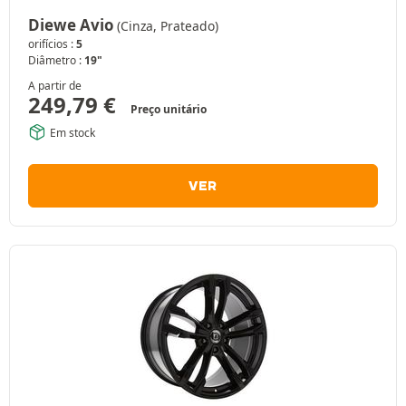
Diewe Avio
(Cinza, Prateado)
orifícios :
5
Diâmetro :
19"
A partir de
249,79
€
Preço unitário
Em stock
VER