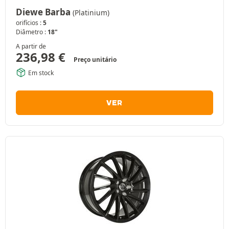
Diewe Barba
(Platinium)
orifícios :
5
Diâmetro :
18"
A partir de
236,98
€
Preço unitário
Em stock
VER