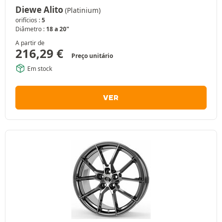
Diewe Alito
(Platinium)
orifícios :
5
Diâmetro :
18 a 20"
A partir de
216,29
€
Preço unitário
Em stock
VER