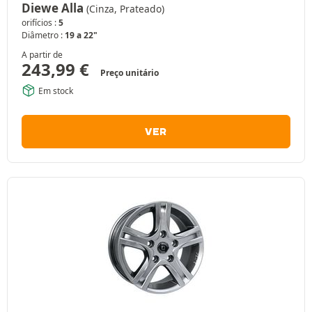
Diewe Alla
(Cinza, Prateado)
orifícios :
5
Diâmetro :
19 a 22"
A partir de
243,99
€
Preço unitário
Em stock
VER