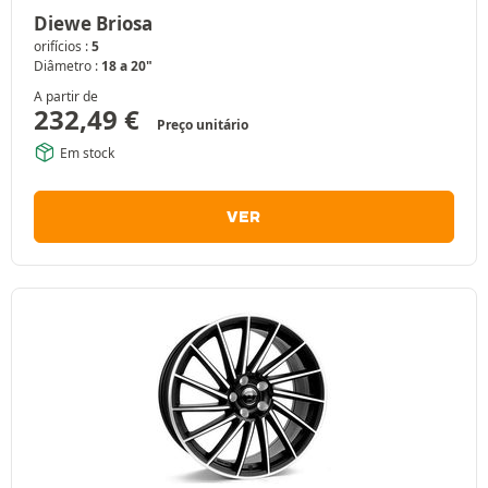
Diewe Briosa
orifícios :
5
Diâmetro :
18 a 20"
A partir de
232,49
€
Preço unitário
Em stock
VER