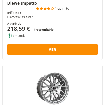
Diewe Impatto
4 opinião
orifícios :
5
Diâmetro :
19 a 21"
A partir de
218,59
€
Preço unitário
Em stock
VER