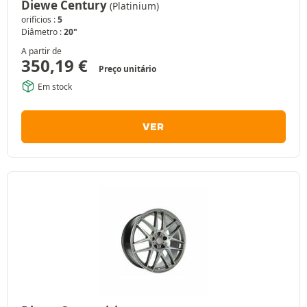
Diewe Century
(Platinium)
orifícios :
5
Diâmetro :
20"
A partir de
350,19
€
Preço unitário
Em stock
VER