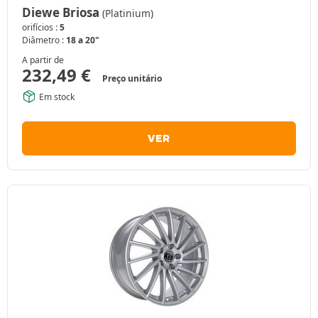
Diewe Briosa
(Platinium)
orifícios :
5
Diâmetro :
18 a 20"
A partir de
232,49
€
Preço unitário
Em stock
VER