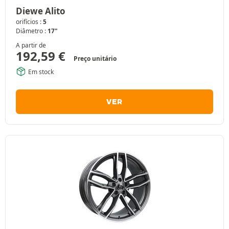
Diewe Alito
orifícios :
5
Diâmetro :
17"
A partir de
192,59
€
Preço unitário
Em stock
VER