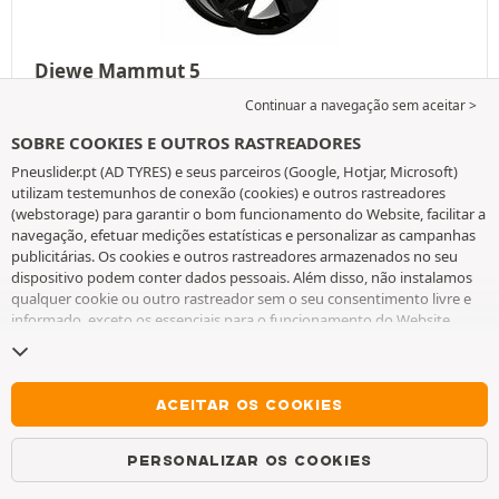
Diewe Mammut 5
orifícios :
5
Continuar a navegação sem aceitar >
Diâmetro :
16"
SOBRE COOKIES E OUTROS RASTREADORES
A partir de
235,89
€
Pneuslider.pt (AD TYRES) e seus parceiros (Google, Hotjar, Microsoft)
Preço unitário
utilizam testemunhos de conexão (cookies) e outros rastreadores
Em stock
(webstorage) para garantir o bom funcionamento do Website, facilitar a
navegação, efetuar medições estatísticas e personalizar as campanhas
publicitárias. Os cookies e outros rastreadores armazenados no seu
VER
dispositivo podem conter dados pessoais. Além disso, não instalamos
qualquer cookie ou outro rastreador sem o seu consentimento livre e
informado, exceto os essenciais para o funcionamento do Website.
Mantemos a sua escolha durante 6 meses. Pode retirar o seu
consentimento a qualquer momento, ao aceder à
página de cookies e
outros rastreadores
. Pode optar por continuar a navegar sem aceitar a
instalação de cookies ou outros rastreadores. A recusa não prejudica o
ACEITAR OS COOKIES
acesso aos serviços AD TYRES. Para obter mais informações, consulte
a
página de cookies e outros rastreadores
.
PERSONALIZAR OS COOKIES