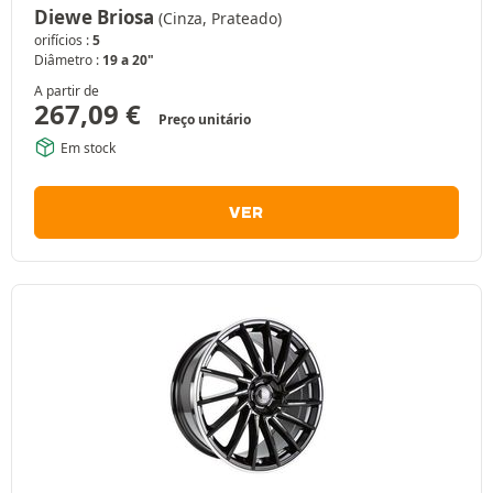
Diewe Briosa
(Cinza, Prateado)
orifícios :
5
Diâmetro :
19 a 20"
A partir de
267,09
€
Preço unitário
Em stock
VER