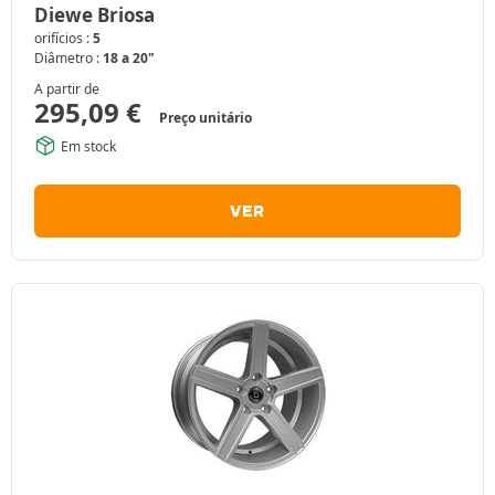
Diewe Briosa
orifícios :
5
Diâmetro :
18 a 20"
A partir de
295,09
€
Preço unitário
Em stock
VER