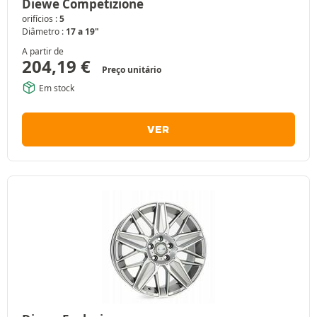
Diewe Competizione
orifícios :
5
Diâmetro :
17 a 19"
A partir de
204,19
€
Preço unitário
Em stock
VER