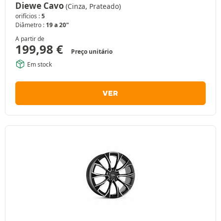
Diewe Cavo
(Cinza, Prateado)
orifícios :
5
Diâmetro :
19 a 20"
A partir de
199,98
€
Preço unitário
Em stock
VER