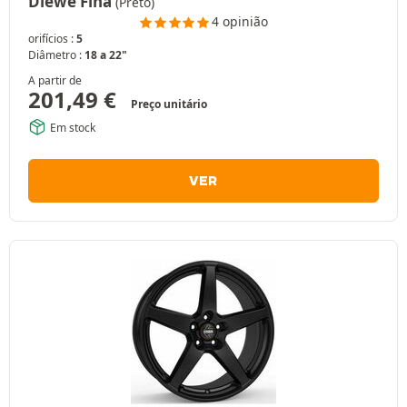
Diewe Fina
(Preto)
4 opinião
orifícios :
5
Diâmetro :
18 a 22"
A partir de
201,49
€
Preço unitário
Em stock
VER