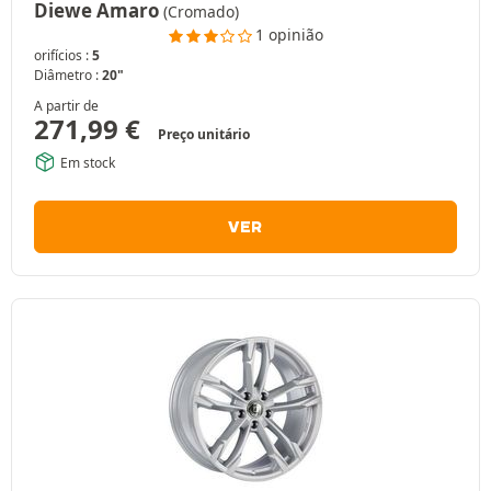
Diewe Amaro
(Cromado)
1 opinião
orifícios :
5
Diâmetro :
20"
A partir de
271,99
€
Preço unitário
Em stock
VER