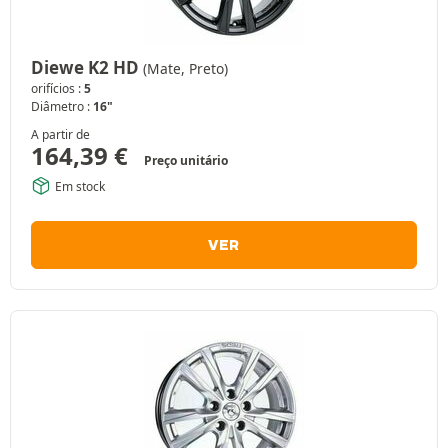
Diewe K2 HD
(Mate, Preto)
orifícios :
5
Diâmetro :
16"
A partir de
164,39
€
Preço unitário
Em stock
VER