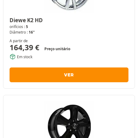
Diewe K2 HD
orifícios :
5
Diâmetro :
16"
A partir de
164,39
€
Preço unitário
Em stock
VER