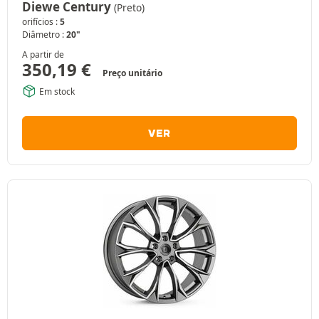
Diewe Century
(Preto)
orifícios :
5
Diâmetro :
20"
A partir de
350,19
€
Preço unitário
Em stock
VER