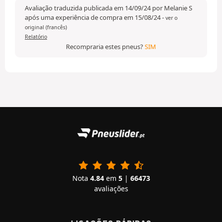
Avaliação traduzida publicada em 14/09/24 por Melanie S
após uma experiência de compra em 15/08/24
-
ver o
original (francês)
Relatório
Recompraria estes pneus?
SIM
Nota
4.84
em
5
|
66473
avaliações