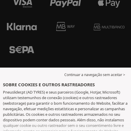
Continuar a navegação sem aceitar >
SOBRE COOKIES E OUTROS RASTREADORES
Pneuslider.pt (AD TYRES) e seus parceiros (Google, Hotjar, Microsoft)
utilizam testemunhos de conexão (cookies) e outros rastreadores
(webstorage) para garantir o bom funcionamento do Website, facilitar a
navegação, efetuar medições estatísticas e personalizar as campanhas
publicitárias. Os cookies e outros rastreadores armazenados no seu
dispositivo podem conter dados pessoais. Além disso, não instalamos
qualquer cookie ou outro rastreador sem o seu consentimento livre e