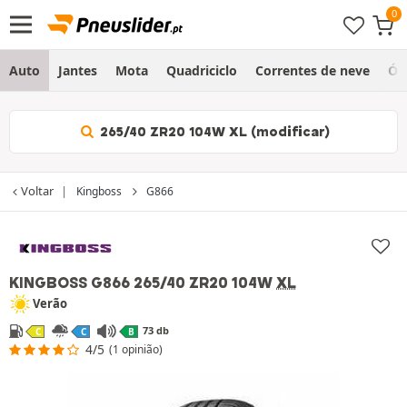
Auto
Jantes
Mota
Quadriciclo
Correntes de neve
Ól
265/40 ZR20 104W XL (modificar)
Voltar
Kingboss
G866
KINGBOSS G866
265/40 ZR20 104W
XL
Verão
73 db
C
C
B
4/5
(1 opinião)