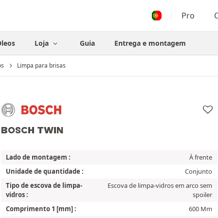
Pro
O
leos
Loja
Guia
Entrega e montagem
os
Limpa para brisas
BOSCH TWIN
Lado de montagem :
À frente
Unidade de quantidade :
Conjunto
Tipo de escova de limpa-
Escova de limpa-vidros em arco sem
vidros :
spoiler
Comprimento 1 [mm] :
600 Mm