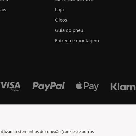
ais
Loja
Óleos
Guia do pneu
Entrega e montagem
) utilizam testemunhos de conexão (cookies) e outros