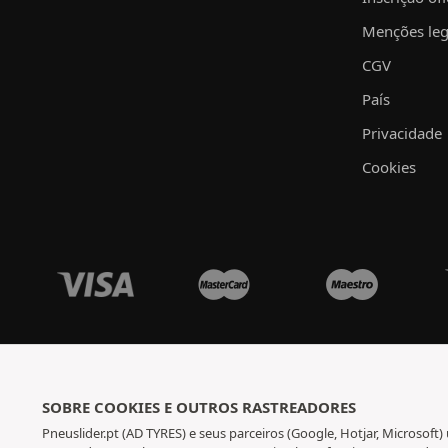
Menções leg
CGV
País
Privacidade
Cookies
SOBRE COOKIES E OUTROS RASTREADORES
Pneuslider.pt (AD TYRES) e seus parceiros (Google, Hotjar, Microsoft