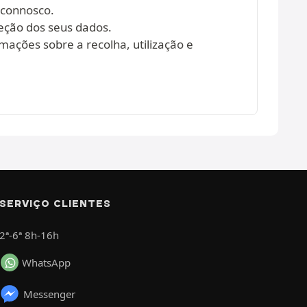
 connosco.
eção dos seus dados.
mações sobre a recolha, utilização e
SERVIÇO CLIENTES
2ª-6ª 8h-16h
WhatsApp
Messenger