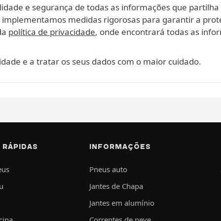
lidade e segurança de todas as informações que partilha
, implementamos medidas rigorosas para garantir a prot
ada
política de privacidade
, onde encontrará todas as infor
dade e a tratar os seus dados com o maior cuidado.
 RÁPIDAS
INFORMAÇÕES
eus
Pneus auto
u
Jantes de Chapa
Jantes em alumínio
cina
Correntes de neve