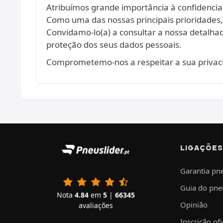
Atribuímos grande importância à confidencia
Como uma das nossas principais prioridades
Convidamo-lo(a) a consultar a nossa detalh
proteção dos seus dados pessoais.
Comprometemo-nos a respeitar a sua privaci
LIGAÇÕES
Garantia pn
Guia do pne
Nota
4.84
em
5
|
66345
Opinião
avaliações
Inscrição ofi