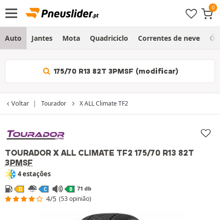
Auto
Jantes
Mota
Quadriciclo
Correntes de neve
Ól
175/70 R13 82T 3PMSF (modificar)
Voltar
Tourador
X ALL Climate TF2
TOURADOR X ALL CLIMATE TF2
175/70 R13 82T
3PMSF
4 estações
71 db
D
C
B
4/5
(53 opinião)