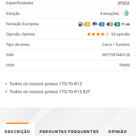
Especificidades
3PMSF
Estação
4 estações
Notação Europeia
71 db
D
C
B
Opinião clientes
53 opinião
Tipo de pneu
Carro / Turismo
EAN
6971597443126
HSN
TR450
Todos os nossos pneus 175/70 R13
Todos os nossos pneus 175/70 R13 82T
DESCRIÇÃO
PERGUNTAS FREQUENTES
OPINIÃO