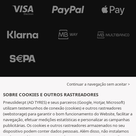
Continuar a navegação sem aceitar >
SOBRE COOKIES E OUTROS RASTREADORES
Pneuslider.pt (AD TYRES) e seus parceiros (Google, Hotjar, Microsoft)
utilizam testemunhos de conexão (cookies) e outros rastreadores
(webstorage) para garantir o bom funcionamento do Website, facilitar a
navegação, efetuar medições estatísticas e personalizar as campanhas
publicitárias. Os cookies e outros rastreadores armazenados no seu
dispositivo podem conter dados pessoais. Além disso, não instalamos