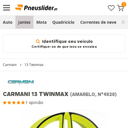
Auto
Jantes
Mota
Quadriciclo
Correntes de neve
Ól
Identifique seu veículo
Certifique-se de que isso se encaixa
Carmani
13 Twinmax
CARMANI 13 TWINMAX
(AMARELO, N°4828)
1 opinião