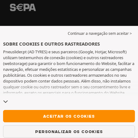
Continuar a navegação sem aceitar >
SOBRE COOKIES E OUTROS RASTREADORES
Pneuslider.pt (AD TYRES) e seus parceiros (Google, Hotjar, Microsoft)
utilizam testemunhos de conexão (cookies) e outros rastreadores
(webstorage) para garantir o bom funcionamento do Website, facilitar a
navegação, efetuar medições estatísticas e personalizar as campanhas
publicitárias. Os cookies e outros rastreadores armazenados no seu
dispositivo podem conter dados pessoais. Além disso, não instalamos
qualquer cookie ou outro rastreador sem o seu consentimento livre e
informado, exceto os essenciais para o funcionamento do Website.
Mantemos a sua escolha durante 6 meses. Pode retirar o seu
consentimento a qualquer momento, ao aceder à
página de cookies e
outros rastreadores
. Pode optar por continuar a navegar sem aceitar a
instalação de cookies ou outros rastreadores. A recusa não prejudica o
ACEITAR OS COOKIES
acesso aos serviços AD TYRES. Para obter mais informações, consulte
a
página de cookies e outros rastreadores
.
PERSONALIZAR OS COOKIES