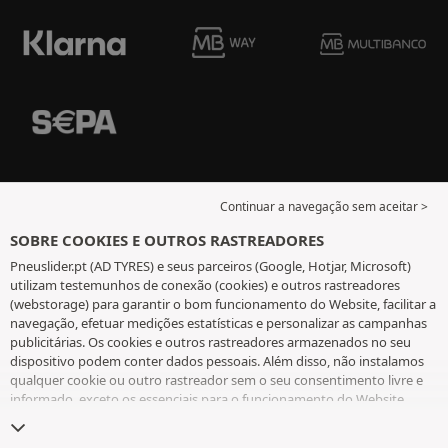
Continuar a navegação sem aceitar >
SOBRE COOKIES E OUTROS RASTREADORES
Pneuslider.pt (AD TYRES) e seus parceiros (Google, Hotjar, Microsoft)
utilizam testemunhos de conexão (cookies) e outros rastreadores
(webstorage) para garantir o bom funcionamento do Website, facilitar a
navegação, efetuar medições estatísticas e personalizar as campanhas
publicitárias. Os cookies e outros rastreadores armazenados no seu
dispositivo podem conter dados pessoais. Além disso, não instalamos
qualquer cookie ou outro rastreador sem o seu consentimento livre e
informado, exceto os essenciais para o funcionamento do Website.
Mantemos a sua escolha durante 6 meses. Pode retirar o seu
consentimento a qualquer momento, ao aceder à
página de cookies e