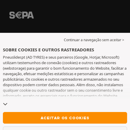
Continuar a navegação sem aceitar >
SOBRE COOKIES E OUTROS RASTREADORES
Pneuslider.pt (AD TYRES) e seus parceiros (Google, Hotjar, Microsoft)
utilizam testemunhos de conexão (cookies) e outros rastreadores
(webstorage) para garantir o bom funcionamento do Website, facilitar a
navegação, efetuar medições estatísticas e personalizar as campanhas
publicitárias. Os cookies e outros rastreadores armazenados no seu
dispositivo podem conter dados pessoais. Além disso, não instalamos
qualquer cookie ou outro rastreador sem o seu consentimento livre e
informado, exceto os essenciais para o funcionamento do Website.
Mantemos a sua escolha durante 6 meses. Pode retirar o seu
consentimento a qualquer momento, ao aceder à
página de cookies e
outros rastreadores
. Pode optar por continuar a navegar sem aceitar a
instalação de cookies ou outros rastreadores. A recusa não prejudica o
ACEITAR OS COOKIES
acesso aos serviços AD TYRES. Para obter mais informações, consulte
a
página de cookies e outros rastreadores
.