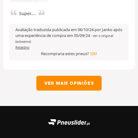
Super....
Avaliação traduzida publicada em 06/10/24 por Janko após
uma experiência de compra em 05/09/24
-
ver o original
(esloveno)
Relatório
Recompraria estes pneus?
SIM
VER MAIS OPINIÕES