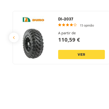
DI-2037
15 opinião
A partir de
110,59
€
VER