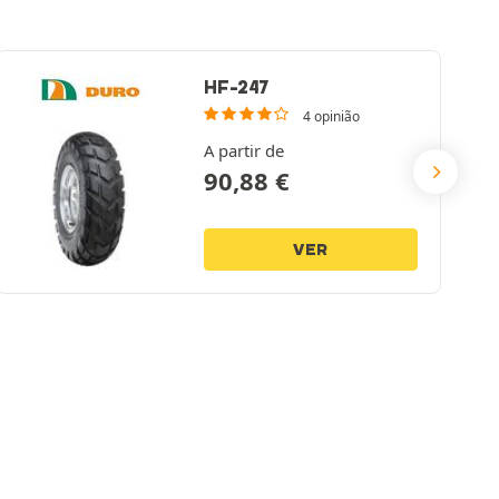
HF-247
4 opinião
A partir de
90,88
€
VER