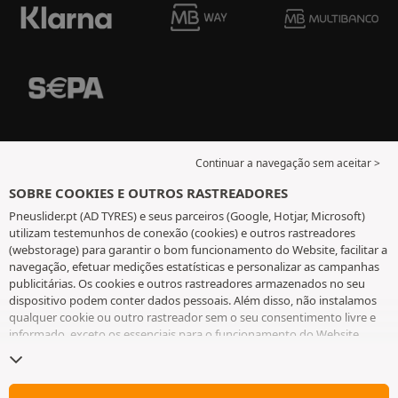
Continuar a navegação sem aceitar >
SOBRE COOKIES E OUTROS RASTREADORES
Pneuslider.pt (AD TYRES) e seus parceiros (Google, Hotjar, Microsoft)
utilizam testemunhos de conexão (cookies) e outros rastreadores
(webstorage) para garantir o bom funcionamento do Website, facilitar a
navegação, efetuar medições estatísticas e personalizar as campanhas
publicitárias. Os cookies e outros rastreadores armazenados no seu
dispositivo podem conter dados pessoais. Além disso, não instalamos
qualquer cookie ou outro rastreador sem o seu consentimento livre e
informado, exceto os essenciais para o funcionamento do Website.
Mantemos a sua escolha durante 6 meses. Pode retirar o seu
consentimento a qualquer momento, ao aceder à
página de cookies e
outros rastreadores
. Pode optar por continuar a navegar sem aceitar a