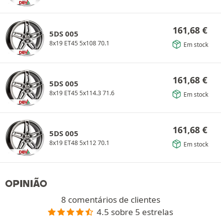
161,68
€
5DS 005
8x19 ET45 5x108 70.1
Em stock
161,68
€
5DS 005
8x19 ET45 5x114.3 71.6
Em stock
161,68
€
5DS 005
8x19 ET48 5x112 70.1
Em stock
OPINIÃO
8 comentários de clientes
4.5 sobre 5 estrelas