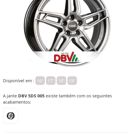
Disponível em :
16"
17"
18"
19"
A jante
DBV 5DS 005
existe também com os seguintes
acabamentos: