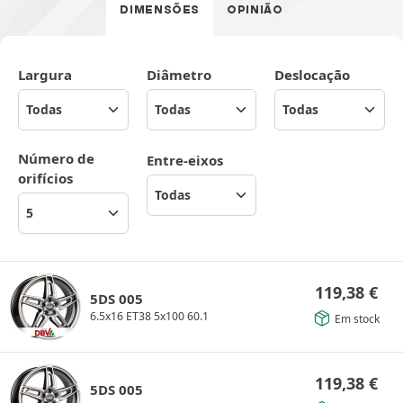
DIMENSÕES
OPINIÃO
Largura
Diâmetro
Deslocação
Número de
Entre-eixos
orifícios
119,38
€
5DS 005
6.5x16 ET38 5x100 60.1
Em stock
119,38
€
5DS 005