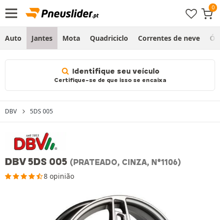
Auto
Jantes
Mota
Quadriciclo
Correntes de neve
Ól
Identifique seu veículo
Certifique-se de que isso se encaixa
DBV
5DS 005
DBV 5DS 005
(PRATEADO, CINZA, N°1106)
8 opinião