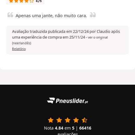
4/5
Apenas uma jante, não muito cara.
Avaliação traduzida publicada em 22/12/24 por Claudio após
uma experiência de compra em 25/11/24
-
ver o original
(neerlandês)
Relatório
Nota
4.84
em
5
|
66416
avaliações