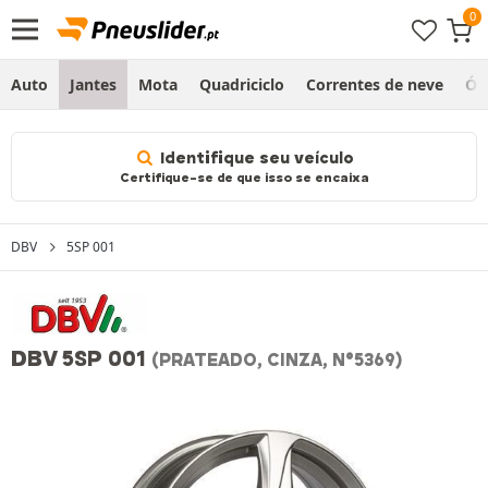
Auto
Jantes
Mota
Quadriciclo
Correntes de neve
Ól
Identifique seu veículo
Certifique-se de que isso se encaixa
DBV
5SP 001
DBV 5SP 001
(PRATEADO, CINZA, N°5369)