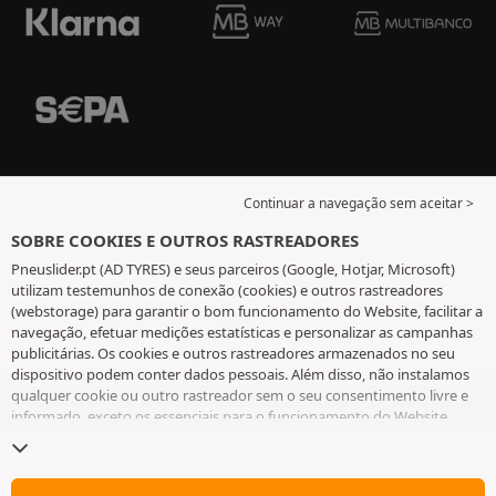
Continuar a navegação sem aceitar >
SOBRE COOKIES E OUTROS RASTREADORES
Pneuslider.pt (AD TYRES) e seus parceiros (Google, Hotjar, Microsoft)
utilizam testemunhos de conexão (cookies) e outros rastreadores
(webstorage) para garantir o bom funcionamento do Website, facilitar a
navegação, efetuar medições estatísticas e personalizar as campanhas
publicitárias. Os cookies e outros rastreadores armazenados no seu
dispositivo podem conter dados pessoais. Além disso, não instalamos
qualquer cookie ou outro rastreador sem o seu consentimento livre e
informado, exceto os essenciais para o funcionamento do Website.
Mantemos a sua escolha durante 6 meses. Pode retirar o seu
consentimento a qualquer momento, ao aceder à
página de cookies e
outros rastreadores
. Pode optar por continuar a navegar sem aceitar a