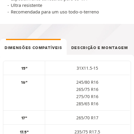
Ultra resistente
Recomendada para um uso todo-o-terreno
DIMENSÕES COMPATÍVEIS
DESCRIÇÃO E MONTAGEM
31X11.5-15
15"
245/80 R16
16"
265/75 R16
275/70 R16
285/65 R16
265/70 R17
17"
235/75 R17.5
17.5"