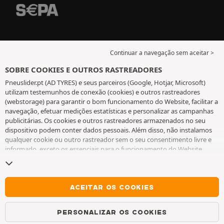
Continuar a navegação sem aceitar >
SOBRE COOKIES E OUTROS RASTREADORES
Pneuslider.pt (AD TYRES) e seus parceiros (Google, Hotjar, Microsoft)
utilizam testemunhos de conexão (cookies) e outros rastreadores
(webstorage) para garantir o bom funcionamento do Website, facilitar a
navegação, efetuar medições estatísticas e personalizar as campanhas
publicitárias. Os cookies e outros rastreadores armazenados no seu
dispositivo podem conter dados pessoais. Além disso, não instalamos
qualquer cookie ou outro rastreador sem o seu consentimento livre e
informado, exceto os essenciais para o funcionamento do Website.
Mantemos a sua escolha durante 6 meses. Pode retirar o seu
consentimento a qualquer momento, ao aceder à
página de cookies e
outros rastreadores
. Pode optar por continuar a navegar sem aceitar a
instalação de cookies ou outros rastreadores. A recusa não prejudica o
ACEITAR OS COOKIES
acesso aos serviços AD TYRES. Para obter mais informações, consulte
a
página de cookies e outros rastreadores
.
PERSONALIZAR OS COOKIES