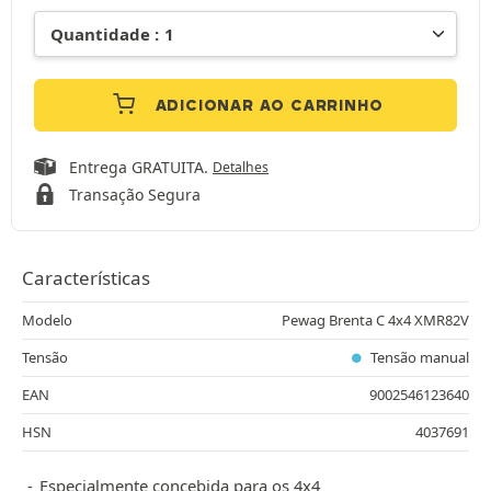
ADICIONAR AO CARRINHO
Entrega GRATUITA.
Detalhes
Transação Segura
Características
Modelo
Pewag Brenta C 4x4 XMR82V
Tensão
Tensão manual
EAN
9002546123640
HSN
4037691
Especialmente concebida para os 4x4