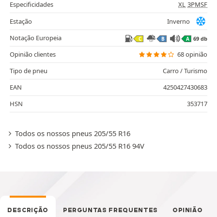
Especificidades
XL
3PMSF
Estação
Inverno
Notação Europeia
69 db
C
B
A
Opinião clientes
68 opinião
Tipo de pneu
Carro / Turismo
EAN
4250427430683
HSN
353717
Todos os nossos pneus 205/55 R16
Todos os nossos pneus 205/55 R16 94V
DESCRIÇÃO
PERGUNTAS FREQUENTES
OPINIÃO