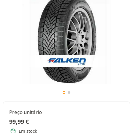
Preço unitário
99,99
€
Em stock