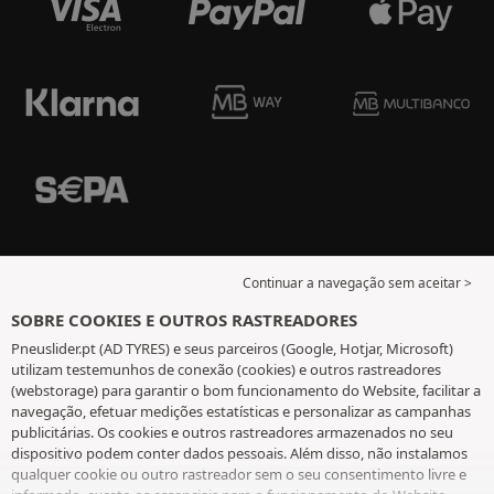
Continuar a navegação sem aceitar >
SOBRE COOKIES E OUTROS RASTREADORES
Pneuslider.pt (AD TYRES) e seus parceiros (Google, Hotjar, Microsoft)
utilizam testemunhos de conexão (cookies) e outros rastreadores
(webstorage) para garantir o bom funcionamento do Website, facilitar a
navegação, efetuar medições estatísticas e personalizar as campanhas
publicitárias. Os cookies e outros rastreadores armazenados no seu
dispositivo podem conter dados pessoais. Além disso, não instalamos
qualquer cookie ou outro rastreador sem o seu consentimento livre e