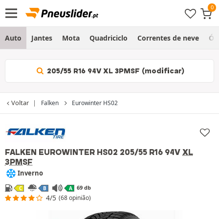
Auto
Jantes
Mota
Quadriciclo
Correntes de neve
Ól
205/55 R16 94V XL 3PMSF (modificar)
Voltar
Falken
Eurowinter HS02
FALKEN EUROWINTER HS02
205/55 R16 94V
XL
3PMSF
Inverno
69 db
C
B
A
4/5
(68 opinião)